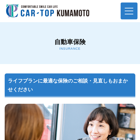
ホーム
自動車保険
新車＆中古車販売
INSURANCE
トップ車検＆ハートフル車検
鈑金塗装修理
ライフプランに最適な保険のご相談・見直しもおまか
せください
自動車保険
オイル交換＆各種整備
スタッフ紹介