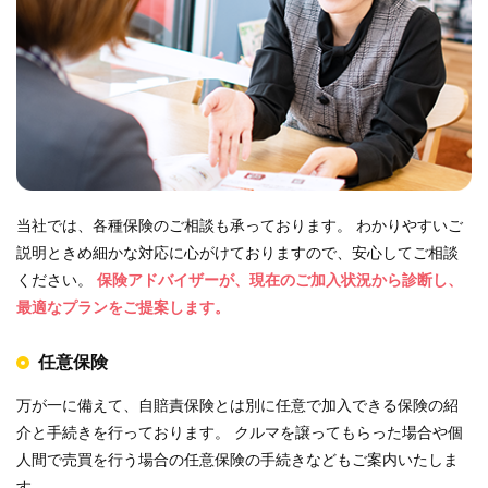
店舗案内
お問い合わせ
プライバシーポリシー
中古車情報
当社では、各種保険のご相談も承っております。 わかりやすいご
お知らせ
説明ときめ細かな対応に心がけておりますので、安心してご相談
ください。
保険アドバイザーが、現在のご加入状況から診断し、
最適なプランをご提案します。
スタッフブログ
任意保険
万が一に備えて、自賠責保険とは別に任意で加入できる保険の紹
介と手続きを行っております。 クルマを譲ってもらった場合や個
人間で売買を行う場合の任意保険の手続きなどもご案内いたしま
す。