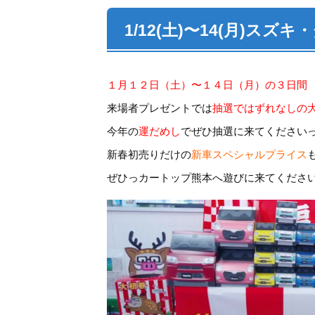
1/12(土)〜14(月)スズ
１月１２日（土）〜１４日（月）の３日間
来場者プレゼントでは
抽選ではずれなしの
今年の
運だめし
でぜひ抽選に来てくださいっ( ^
新春初売りだけの
新車スペシャルプライス
ぜひっカートップ熊本へ遊びに来てくださ