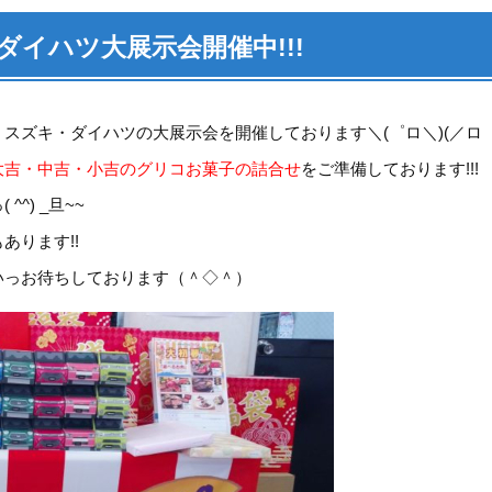
キ・ダイハツ大展示会開催中!!!
スズキ・ダイハツの大展示会を開催しております＼(゜ロ＼)(／ロ゜
大吉・中吉・小吉のグリコお菓子の詰合せ
をご準備しております!!!
^) _旦~~
もあります!!
いっお待ちしております（＾◇＾）